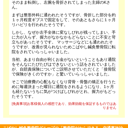
そのまま転倒し、左腕を骨折されてしまった主婦のKさ
ん。
まずは整形外科に通われたそうですが、骨折した部分を約
１ヶ月程度ギブスで固定をして、そのあともさらに１ヶ月
リハビリを行われたそうです。
しかし、なぜか左手全体に変なしびれが残ってしまい、手
に力が入らず、握力がなかなかもどらないことに不安と苛
立ちがあったそうです。 マッサージなどにも通われたそ
うですが、改善が見られないためこばやし鍼灸整骨院に転
院をされていらっしゃいました。
当初、あまり自由が利くお金がないということもあり通院
をそんなにたびたびはできないという話をされていました
が、自賠責保険についてご説明させていただくと「接骨院
で保険がきくのですか」と驚いていらっしゃいました。
そこで治療費の心配もなくなり背骨・骨盤の矯正を行うた
めに毎週決まった曜日に通院をされるようになり、1ヶ月
も経たないうちに気がつけばしびれがとれ、握力がもどっ
たそうです。
[免責事項]お客様個人の感想であり、効果効能を保証するものではあ
りません
こばやし鍼灸整骨院グループの「整骨院だからできる」交通事故治